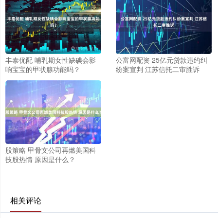
丰泰优配 哺乳期女性缺碘会影
公富网配资 25亿元贷款违约纠
响宝宝的甲状腺功能吗？
纷案宣判 江苏信托二审胜诉
股策略 甲骨文公司再燃美国科
技股热情 原因是什么？
相关评论