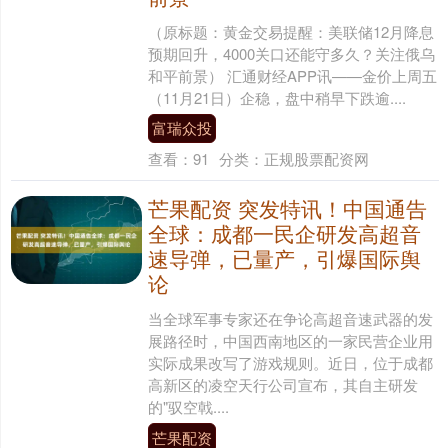
（原标题：黄金交易提醒：美联储12月降息
预期回升，4000关口还能守多久？关注俄乌
和平前景） 汇通财经APP讯——金价上周五
（11月21日）企稳，盘中稍早下跌逾....
富瑞众投
查看：
91
分类：
正规股票配资网
芒果配资 突发特讯！中国通告
全球：成都一民企研发高超音
速导弹，已量产，引爆国际舆
论
当全球军事专家还在争论高超音速武器的发
展路径时，中国西南地区的一家民营企业用
实际成果改写了游戏规则。近日，位于成都
高新区的凌空天行公司宣布，其自主研发
的"驭空戟....
芒果配资