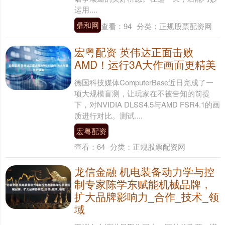
运用....
鼎和网
查看：
94
分类：
正规股票配资网
宏粤配资 英伟达正面击败
AMD！运行3A大作画面更精美
德国科技媒体ComputerBase近日完成了一
项大规模盲测，让玩家在不被告知的前提
下，对NVIDIA DLSS4.5与AMD FSR4.1的画
质进行对比。测试....
宏粤配资
查看：
64
分类：
正规股票配资网
龙信金融 机电装备动力学与控
制专家陈学东赋能机械品牌，
扩大品牌影响力_合作_技术_领
域