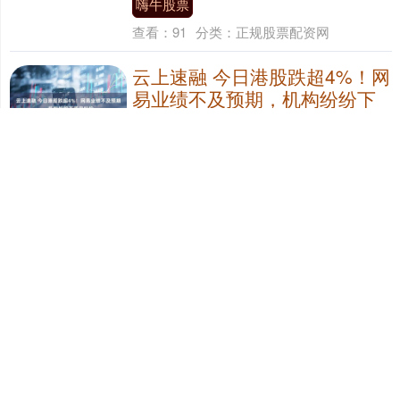
嗨牛股票
查看：
91
分类：
正规股票配资网
云上速融 今日港股跌超4%！网
易业绩不及预期，机构纷纷下
调目标价
近期，港股科网股呈现大幅波动，截至12日
收盘，恒生指数下跌0.86%至27032.54点，
恒生科技指数下跌1.65%至5408.98点。 游
戏行业的龙头企业网易....
云上速融
查看：
198
分类：
正规股票配资网
金来源配资 永鼎股份：1月9日
获融资买入625亿元
同花顺（300033）数据中心显示，永鼎股份
（600105）1月9日获融资买入6.25亿元，该