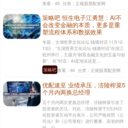
查看：
65
分类：
正规股票配资网
策略吧 恒生电子江勇慧：AI不
会改变金融的本质，更多是重
塑流程体系和数据效果
专题：太湖世界文化论坛·钱塘对话 11月12-
13日，“太湖世界文化论坛·钱塘对话”在浙江
杭州举行，主题为“财富金融文化的互鉴与创
新”。在“对话：AI是泡沫还是....
策略吧
查看：
84
分类：
正规股票配资网
优配速至 业绩承压，涪陵榨菜5
个月内两换总经理
五个月内两次更换总经理，涪陵榨菜引发了
投资者的关注。对此，涪陵榨菜于2月24日
在投资者互动平台表示，公司严格按照《公
司法》和《公司章程》进行董事、高管的聘
任，公....