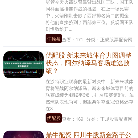
尽管今天火箭队背靠背出战国王队，国王队
同样面临接连作战的挑战。在上一场比赛
中，火箭刚刚击败了西部排名第二的掘金，
将他们直接挤到了西部第三位。反观国王队
则惜败给开....
牛操盘
查看：
171
分类：
正规股票配资网
优配股 新未来城体育力图调整
状态，阿尔纳泽马客场难逃败
绩？
在沙特职业联赛的最新对决中，新未来城体
育将迎战阿尔纳泽马。新未来城体育目前的
联赛成绩为4胜2平3负，排名联赛第8位。虽
然球队表现尚可，但距离争夺亚冠资格还存
在8....
优配股
查看：
169
分类：
正规股票配资网
鼎牛配资 四川牛股新金路子公