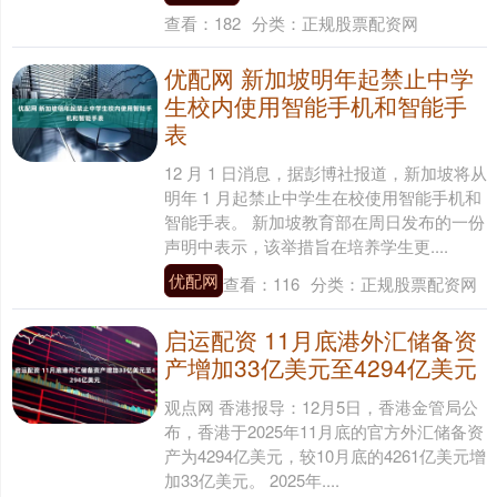
查看：
182
分类：
正规股票配资网
优配网 新加坡明年起禁止中学
生校内使用智能手机和智能手
表
12 月 1 日消息，据彭博社报道，新加坡将从
明年 1 月起禁止中学生在校使用智能手机和
智能手表。 新加坡教育部在周日发布的一份
声明中表示，该举措旨在培养学生更....
优配网
查看：
116
分类：
正规股票配资网
启运配资 11月底港外汇储备资
产增加33亿美元至4294亿美元
观点网 香港报导：12月5日，香港金管局公
布，香港于2025年11月底的官方外汇储备资
产为4294亿美元，较10月底的4261亿美元增
加33亿美元。 2025年....