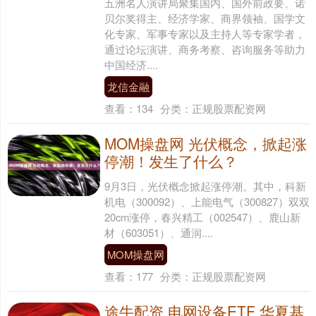
五洲名人演讲局聚集国内、国外前政要、诺
贝尔奖得主、经济学家、商界领袖、国学文
化专家、军事专家以及主持人等专家学者，
通过论坛演讲、商务考察、咨询服务等助力
中国经济....
龙信金融
查看：
134
分类：
正规股票配资网
MOM操盘网 光伏概念，掀起涨
停潮！发生了什么？
9月3日，光伏概念掀起涨停潮。其中，科新
机电（300092）、上能电气（300827）双双
20cm涨停，春兴精工（002547）、鹿山新
材（603051）、通润....
MOM操盘网
查看：
177
分类：
正规股票配资网
途牛配资 电网设备ETF 华夏基