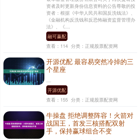
资者及时更新身份信息资料的公告尊敬的投
资者：根据《中华人民共和国反洗钱法》、
《金融机构反洗钱和反恐怖融资监督管理办
法》、《....
融可赢配
查看：
114
分类：
正规股票配资网
开源优配 最容易突然冷掉的三
个星座
....
开源优配
查看：
155
分类：
正规股票配资网
牛操盘 拒绝调整阵容！火箭对
战国王，首发三核搭配双射
手，保持赢球组合不变