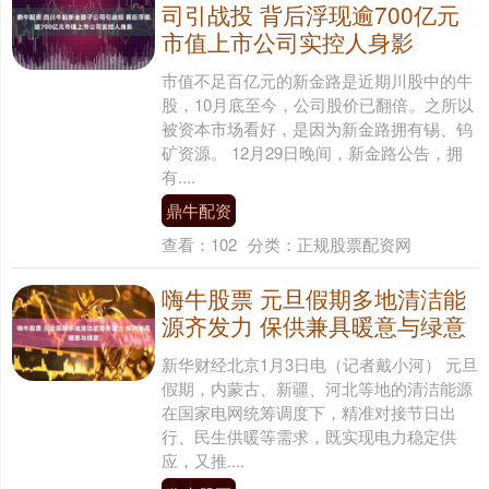
司引战投 背后浮现逾700亿元
市值上市公司实控人身影
市值不足百亿元的新金路是近期川股中的牛
股，10月底至今，公司股价已翻倍。之所以
被资本市场看好，是因为新金路拥有锡、钨
矿资源。 12月29日晚间，新金路公告，拥
有....
鼎牛配资
查看：
102
分类：
正规股票配资网
嗨牛股票 元旦假期多地清洁能
源齐发力 保供兼具暖意与绿意
新华财经北京1月3日电（记者戴小河） 元旦
假期，内蒙古、新疆、河北等地的清洁能源
在国家电网统筹调度下，精准对接节日出
行、民生供暖等需求，既实现电力稳定供
应，又推....