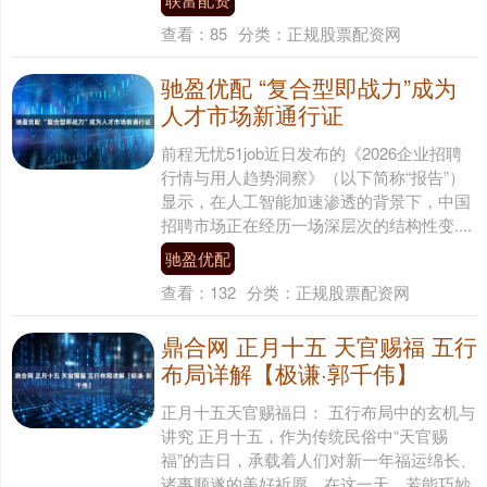
查看：
85
分类：
正规股票配资网
驰盈优配 “复合型即战力”成为
人才市场新通行证
前程无忧51job近日发布的《2026企业招聘
行情与用人趋势洞察》（以下简称“报告”）
显示，在人工智能加速渗透的背景下，中国
招聘市场正在经历一场深层次的结构性变....
驰盈优配
查看：
132
分类：
正规股票配资网
鼎合网 正月十五 天官赐福 五行
布局详解【极谦·郭千伟】
正月十五天官赐福日： 五行布局中的玄机与
讲究 正月十五，作为传统民俗中“天官赐
福”的吉日，承载着人们对新一年福运绵长、
诸事顺遂的美好祈愿。在这一天，若能巧妙