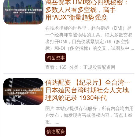
鸿岳资本 DMI核心四线秘密：
多数人只看多空线，高手
用“ADX”衡量趋势强度
在技术指标的世界里，趋向指标（DMI）是
一个经典却常被误读的工具。绝大多数交易
者打开DMI，目光便紧紧锁定+DI（多空指
标）和-DI（多空指标）的交叉，试图从中....
鸿岳资本
查看：
165
分类：
正规股票配资网
信达配资 【纪录片】全台湾---
日本殖民台湾时期社会人文地
理风貌记录 1930年代
图片 本站仅提供存储服务，所有内容均由用
户发布，如发现有害或侵权内容，请点击举
报。....
信达配资