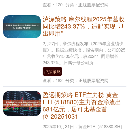
查看：
120
分类：
正规股票配资网
泸深策略 摩尔线程2025年营收
同比增243.37%，适配实现“即
出即用”
2月27日，摩尔线程发布《2025年度业绩快
报》。根据业绩快报，报告期内，公司2025
年营收为15.05亿元，较2024年同期增长
243.37%。归属于母公司所....
卢深策略
查看：
182
分类：
正规股票配资网
盈远期策略 ETF主力榜 黄金
ETF(518880)主力资金净流出
681亿元，居可比基金首
位-20251031
2025年10月31日，黄金ETF（518880.SH）