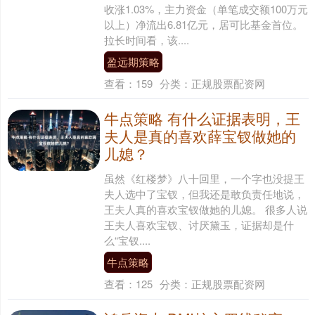
收涨1.03%，主力资金（单笔成交额100万元
以上）净流出6.81亿元，居可比基金首位。
拉长时间看，该....
盈远期策略
查看：
159
分类：
正规股票配资网
牛点策略 有什么证据表明，王
夫人是真的喜欢薛宝钗做她的
儿媳？
虽然《红楼梦》八十回里，一个字也没提王
夫人选中了宝钗，但我还是敢负责任地说，
王夫人真的喜欢宝钗做她的儿媳。 很多人说
王夫人喜欢宝钗、讨厌黛玉，证据却是什
么“宝钗....
牛点策略
查看：
125
分类：
正规股票配资网