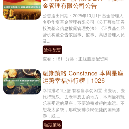
金管理有限公司公告
公告送出日期：2025年10月1日基金管理人
名称华夏基金管理有限公司《公开募集证券
投资基金信息披露管理办法》《证券基金经
营机构董公告依据事、监事、高级管理人员
及....
途牛配资
查看：
181
分类：
正规股票配资网
融期策略 Constance 本周星座
运势幸福排行榜｜1026
幸福排名1巨蟹 有福当享勿闲置 出去玩、去
旅行玩乐、去老早想去的地方，本周最有玩
乐享受运的星座，不要浪费难得的幸运。不
想花太多钱，那就安排亲民便捷的国民旅
游，或....
融期策略