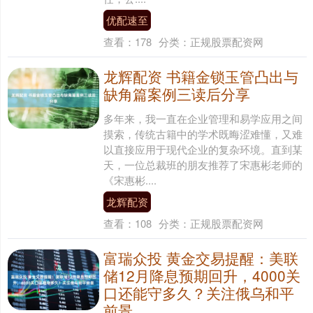
优配速至
查看：
178
分类：
正规股票配资网
龙辉配资 书籍金锁玉管凸出与
缺角篇案例三读后分享
多年来，我一直在企业管理和易学应用之间
摸索，传统古籍中的学术既晦涩难懂，又难
以直接应用于现代企业的复杂环境。直到某
天，一位总裁班的朋友推荐了宋惠彬老师的
《宋惠彬....
龙辉配资
查看：
108
分类：
正规股票配资网
富瑞众投 黄金交易提醒：美联
储12月降息预期回升，4000关
口还能守多久？关注俄乌和平
前景