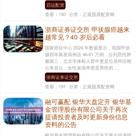
启运配资
查看：
190
分类：
正规股票配资网
浙商证券证交所 甲状腺癌越来
越常见？40 岁后必看
国家癌症中心 2024 年数据显示，我国甲状
腺癌年新发病例达 46.61 万例，位列恶性肿
瘤第三，北京市体检人群中更是位居癌症检
出率首位，女性发病率更是男性的 ....
浙商证券证交所
查看：
191
分类：
正规股票配资网
融可赢配 银华大盘定开 银华基
金管理股份有限公司关于再次
提请投资者及时更新身份信息
资料的公告
银华基金管理股份有限公司关于再次提请投