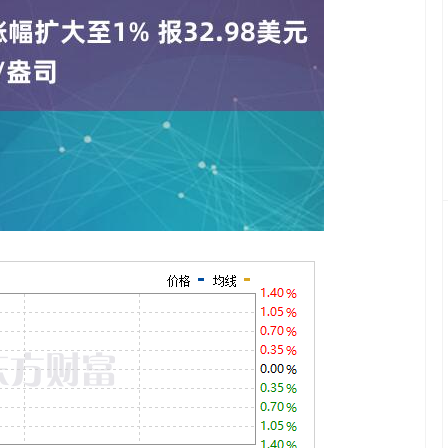
深证成指
14070.78
1%
-73.43
-0.52%