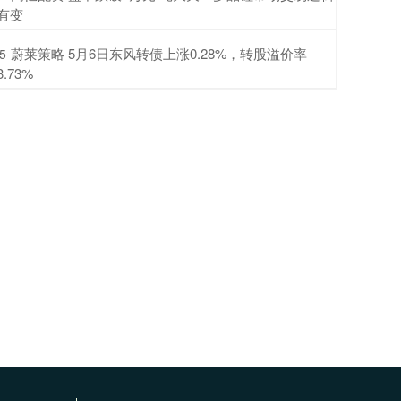
有变
​蔚莱策略 5月6日东风转债上涨0.28%，转股溢价率
5
3.73%