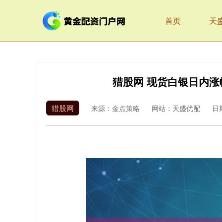
首页
天
猎股网 现货白银日内涨幅
猎股网
来源：金点策略
网站：天盛优配
日期