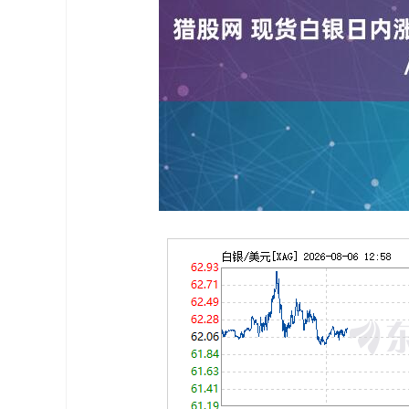
上证指数
3878.92
00
-0.35%
0.49
0.0