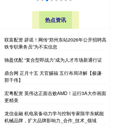
热点资讯
联富配资 辟谣！网传“郑州东站2026年公开招聘高
铁专职乘务员”为不实信息
驰盈优配 “复合型即战力”成为人才市场新通行证
鼎合网 正月十五 天官赐福 五行布局详解【极谦·
郭千伟】
宏粤配资 英伟达正面击败AMD！运行3A大作画面
更精美
龙信金融 机电装备动力学与控制专家陈学东赋能
机械品牌，扩大品牌影响力_合作_技术_领域