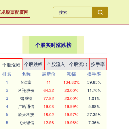
正规股票配资网
个股实时涨跌榜
个股跌幅
个股流入
个股流出
换手率
个股涨幅
排名
名称
最新价
涨幅
换手率
1
N津富
41
134.82%
59.85%
2
科翔股份
64.32
20.00%
11.70%
3
锴威特
77.82
20.00%
1.01%
4
广哈通信
19.03
19.99%
5.68%
5
欣天科技
18.02
19.97%
27.35%
6
飞天诚信
12.56
19.96%
7.36%