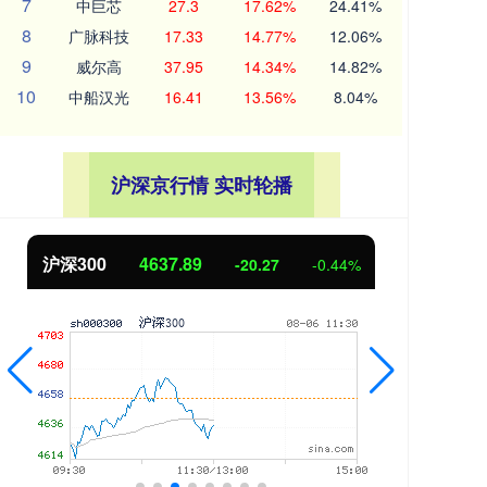
7
中巨芯
27.3
17.62%
24.41%
8
广脉科技
17.33
14.77%
12.06%
9
威尔高
37.95
14.34%
14.82%
10
中船汉光
16.41
13.56%
8.04%
沪深京行情 实时轮播
沪深300
4637.89
北
-20.27
-0.44%