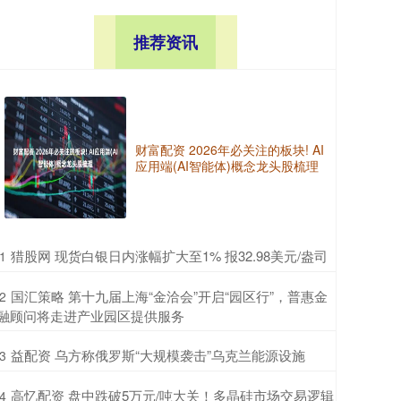
推荐资讯
财富配资 2026年必关注的板块! AI
应用端(AI智能体)概念龙头股梳理
​猎股网 现货白银日内涨幅扩大至1% 报32.98美元/盎司
1
​国汇策略 第十九届上海“金洽会”开启“园区行”，普惠金
2
融顾问将走进产业园区提供服务
​益配资 乌方称俄罗斯“大规模袭击”乌克兰能源设施
3
​高忆配资 盘中跌破5万元/吨大关！多晶硅市场交易逻辑
4