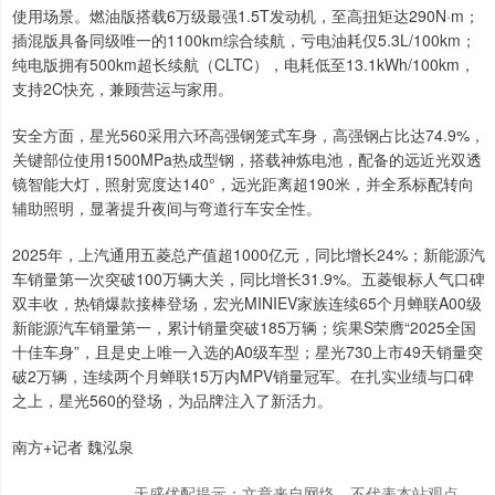
使用场景。燃油版搭载6万级最强1.5T发动机，至高扭矩达290N·m；
插混版具备同级唯一的1100km综合续航，亏电油耗仅5.3L/100km；
纯电版拥有500km超长续航（CLTC），电耗低至13.1kWh/100km，
支持2C快充，兼顾营运与家用。
安全方面，星光560采用六环高强钢笼式车身，高强钢占比达74.9%，
关键部位使用1500MPa热成型钢，搭载神炼电池，配备的远近光双透
镜智能大灯，照射宽度达140°，远光距离超190米，并全系标配转向
辅助照明，显著提升夜间与弯道行车安全性。
2025年，上汽通用五菱总产值超1000亿元，同比增长24%；新能源汽
车销量第一次突破100万辆大关，同比增长31.9%。五菱银标人气口碑
双丰收，热销爆款接棒登场，宏光MINIEV家族连续65个月蝉联A00级
新能源汽车销量第一，累计销量突破185万辆；缤果S荣膺“2025全国
十佳车身”，且是史上唯一入选的A0级车型；星光730上市49天销量突
破2万辆，连续两个月蝉联15万内MPV销量冠军。在扎实业绩与口碑
之上，星光560的登场，为品牌注入了新活力。
南方+记者 魏泓泉
天盛优配提示：文章来自网络，不代表本站观点。