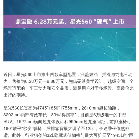
近日，星光560上市推出四款车型配置，涵盖燃油、插混与纯电三动
力，售价为6.28万元—9.88万元，凭借硬派美学设计、越级空间、全
场景适配的一车三动力和安全品质，满足用户对于多场景、高质价比
出行的期待。
星光560长宽高为4745*1850*1755mm，2810mm超长轴距，
3202mm内部有效车长，83%“得房率”，目前是6万级唯一的中型
SUV。1527mm横向超宽体设计和990mm超宽座间距，前排座椅可
180°放平“秒变”躺椅，后排靠背最大调节至125°，长途乘坐依然舒
适。此外，行业独创的32L隐藏式储物槽与最大可扩展至1945L的“巨