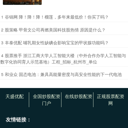
​谷锦网 降！降！降！榴莲，多年来最低价！你买了吗？
1
​股策略 甲骨文公司再燃美国科技股热情 原因是什么？
2
​丰泰优配 哺乳期女性缺碘会影响宝宝的甲状腺功能吗？
3
​股票推手 浙江工商大学人工智能大楼（中外合作办学人工智能与
4
数字化协同育人示范基地）工程_招标_杭州市_单位
​和业众 固态电池：兼具高能量密度与高安全性能的下一代电池
5
天盛优配
全国炒股配资
在线炒股配资
正规股票配资
门户
网
友情链接：