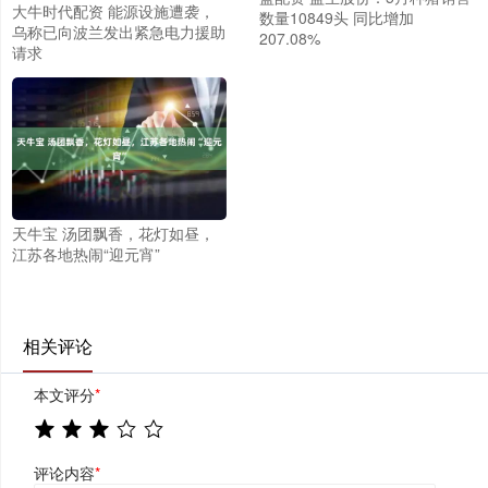
大牛时代配资 能源设施遭袭，
数量10849头 同比增加
乌称已向波兰发出紧急电力援助
207.08%
请求
天牛宝 汤团飘香，花灯如昼，
江苏各地热闹“迎元宵”
相关评论
本文评分
*
评论内容
*